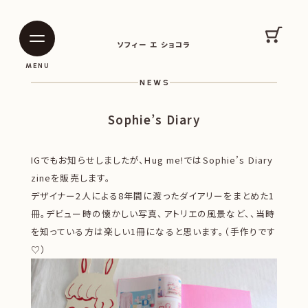
SOPHIE ET CHOCOLAT
カート
ソフィー エ ショコラ
|
|
MENU
NEWS
Sophie’s Diary
IGでもお知らせしましたが、Hug me!ではSophie’s Diary
zineを販売します。
デザイナー2人による8年間に渡ったダイアリーをまとめた1
冊。デビュー時の懐かしい写真、アトリエの風景など、、当時
を知っている方は楽しい1冊になると思います。（手作りです
♡）