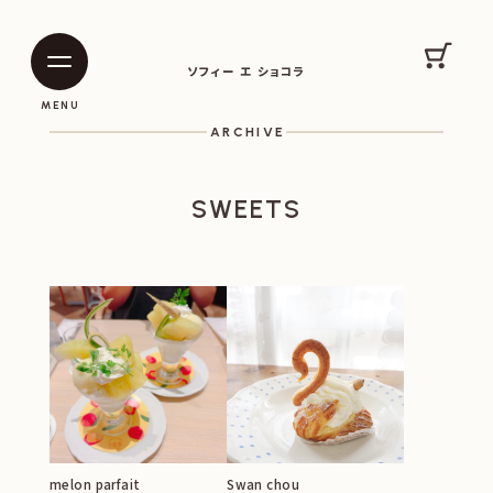
SOPHIE ET CHOCOLAT
カート
ソフィー エ ショコラ
|
|
MENU
ARCHIVE
SWEETS
melon parfait
Swan chou