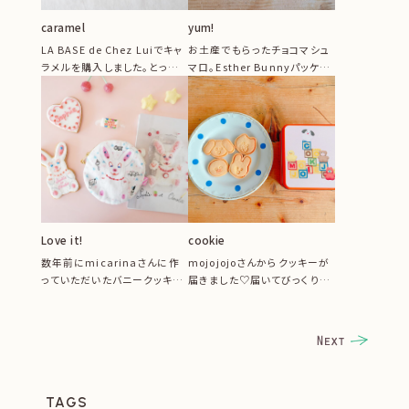
caramel
yum!
LA BASE de Chez Luiでキャ
お土産でもらったチョコマシュ
ラメルを購入しました。とって
マロ。Esther Bunnyパッケー
も美味しかったので...
ジがスーパーキュート♡
Love it!
cookie
数年前にmicarinaさんに作
mojojojoさんからクッキーが
っていただいたバニークッキ
届きました♡届いてびっくり、
ー。今でも冷蔵庫に入れて保
開けてびっくりのサプライズ
管して...
プ...
TAGS