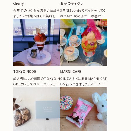
cherry
お花のティグレ
今年初のさくらんぼをいただき
3年間Sophieでバイトをしてく
ました♡甘酸っぱくて美味し
れていた女の子がこの春から
い〜
新社会人として第一歩を踏み
出し...
TOKYO NODE
MARNI CAFE
虎ノ門ヒルズ45階のTOKYO N
GINZA SIXにあるMARNI CAF
ODEカフェでベリーパルフェを
Eへ行ってきました。スープから
いただきました♡いい眺めの...
デザートまでどれも...