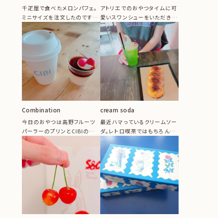
千疋屋で食べたメロンパフェ。
アトリエでのおやつタイムに可
ミニサイズを注文したのです
愛いスワンシューをいただきま
が、サイズもメロンも甘くて最
した♡季節によって中のフルー
高に美味...
ツが変...
Combination
cream soda
今日のおやつは高野フルーツ
最近ハマっているクリームソー
パーラーのプリンとCIBIのラ
ダ。レトロ喫茶ではもちろん、
テ。皆さんの最高の組み合わ
先日行ってきた伊香保温泉石
せのおや...
段街で3...