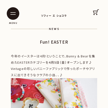
SOPHIE ET CHOCOLAT
カート
ソフィー エ ショコラ
|
|
MENU
NEWS
Fun! EASTER
今年のイースターは4月!ということで、Bunny & Bearを集
めたEASTERカテゴリーを
4月5日（金）
オープンします♪
Vintageの珍しいバニーファブリックで作ったポーチやアリ
スに出てきそうなクラブの小皿、、♪