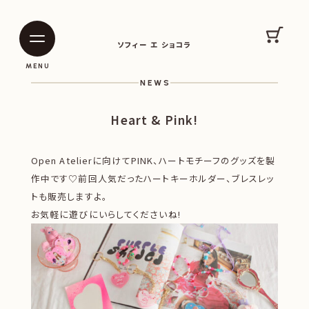
SOPHIE ET CHOCOLAT
カート
ソフィー エ ショコラ
|
|
MENU
NEWS
Heart & Pink!
Open Atelierに向けてPINK、ハートモチーフのグッズを製
作中です♡前回人気だったハートキーホルダー、ブレスレッ
トも販売しますよ。
お気軽に遊びにいらしてくださいね!