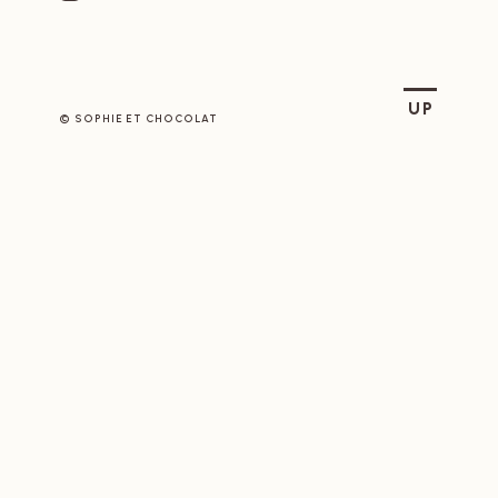
SOPHIE ET CHOCOLAT
UP
© SOPHIE ET CHOCOLAT