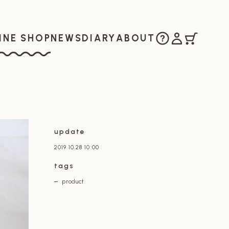
ご購入方法
マイアカウ
カート
お知らせ
日記
私たちについ
INE SHOP
NEWS
DIARY
ABOUT
ラインショップ
update
2019.10.28 10:00
tags
product