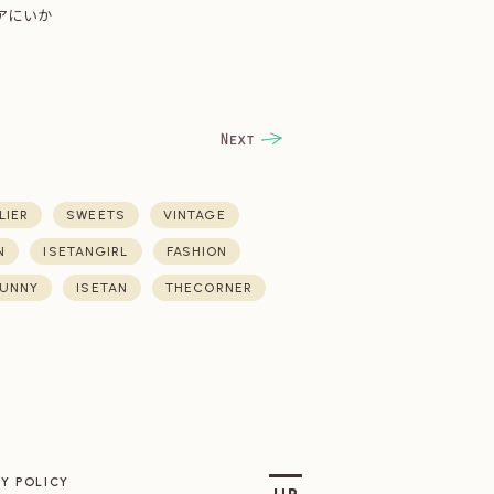
アにいか
LIER
SWEETS
VINTAGE
N
ISETANGIRL
FASHION
UNNY
ISETAN
THECORNER
Y POLICY