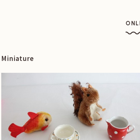
ONL
オン
Miniature