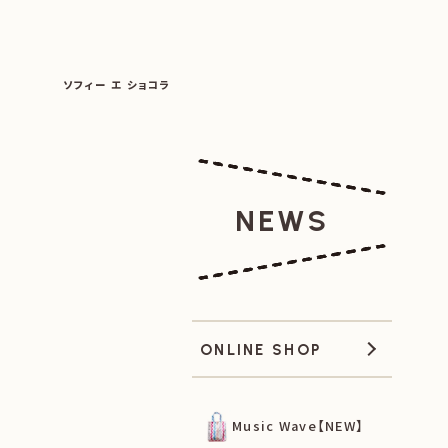
SOPHIE ET CHOCOLAT
ソフィー エ ショコラ
|
|
NEWS
ONLINE SHOP
Music Wave【NEW】