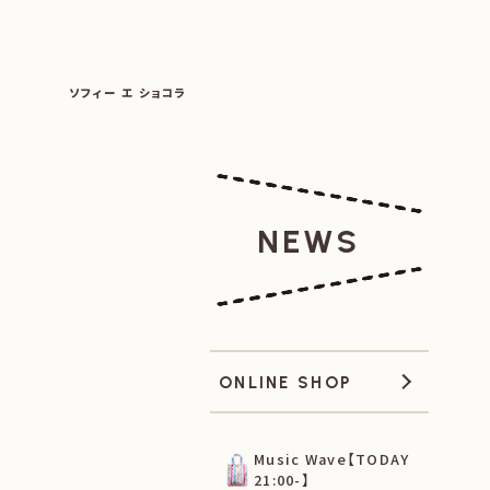
SOPHIE ET CHOCOLAT
ソフィー エ ショコラ
|
|
NEWS
ONLINE SHOP
Music Wave【TODAY
21:00-】