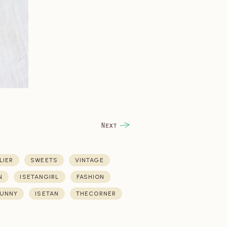
LIER
SWEETS
VINTAGE
N
ISETANGIRL
FASHION
UNNY
ISETAN
THECORNER