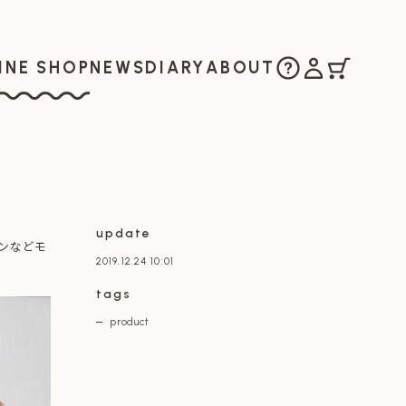
ご購入方法
マイアカウ
カート
お知らせ
日記
私たちについ
INE SHOP
NEWS
DIARY
ABOUT
ラインショップ
update
ォンなどモ
2019.12.24 10:01
tags
product