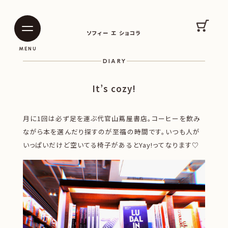
SOPHIE ET CHOCOLAT
カート
ソフィー エ ショコラ
|
|
MENU
DIARY
It’s cozy!
月に1回は必ず足を運ぶ代官山蔦屋書店。コーヒーを飲み
ながら本を選んだり探すのが至福の時間です。いつも人が
いっぱいだけど空いてる椅子があるとYay!ってなります♡