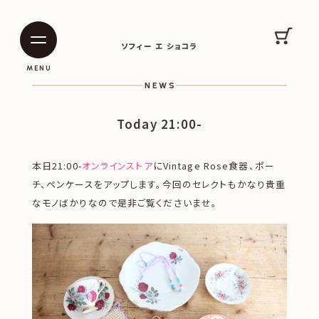
SOPHIE ET CHOCOLAT
カート
ソフィー エ ショコラ
|
|
MENU
NEWS
Today 21:00-
本日21:00-
オンラインストア
にVintage Rose食器、ポー
チ、ペンケースをアップします。今回のセレクトもかなり貴重
なモノばかりなので是非ご覧くださいませ。