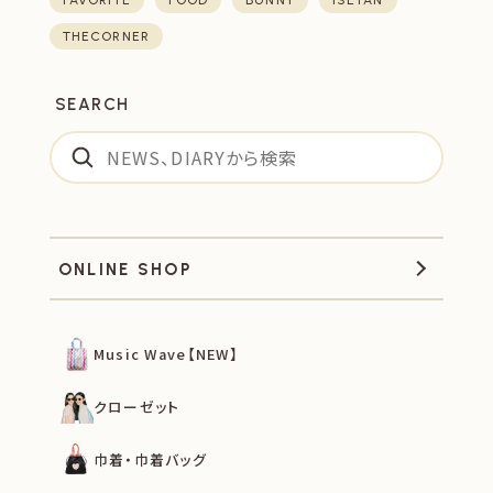
FAVORITE
FOOD
BUNNY
ISETAN
THECORNER
SEARCH
ONLINE SHOP
Music Wave【NEW】
クローゼット
巾着・巾着バッグ