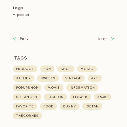
tags
product
TAGS
PRODUCT
FUN
SHOP
MUSIC
ATELIER
SWEETS
VINTAGE
ART
POPUPSHOP
MOVIE
INFORMATION
ISETANGIRL
FASHION
FLOWER
XMAS
FAVORITE
FOOD
BUNNY
ISETAN
THECORNER