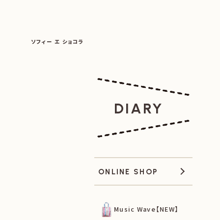
SOPHIE ET CHOCOLAT
ソフィー エ ショコラ
|
|
DIARY
ONLINE SHOP
Music Wave【NEW】