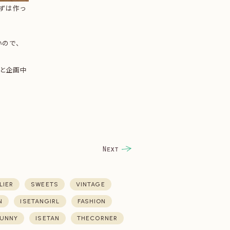
ずは作っ
いので、
らと企画中
LIER
SWEETS
VINTAGE
N
ISETANGIRL
FASHION
UNNY
ISETAN
THECORNER