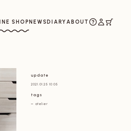
ご購入方法
マイアカウ
カート
お知らせ
日記
私たちについ
INE SHOP
NEWS
DIARY
ABOUT
ラインショップ
update
2021.01.25 10:05
tags
atelier