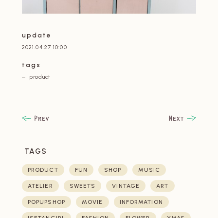
update
2021.04.27 10:00
tags
product
TAGS
PRODUCT
FUN
SHOP
MUSIC
ATELIER
SWEETS
VINTAGE
ART
POPUPSHOP
MOVIE
INFORMATION