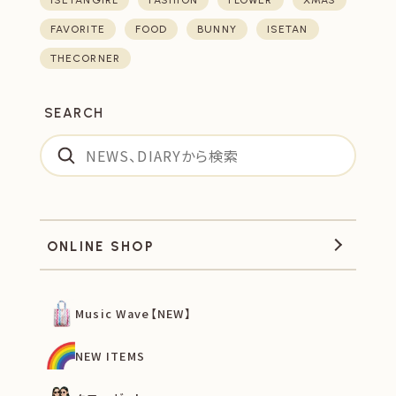
ISETANGIRL
FASHION
FLOWER
XMAS
FAVORITE
FOOD
BUNNY
ISETAN
THECORNER
SEARCH
ONLINE SHOP
Music Wave【NEW】
NEW ITEMS