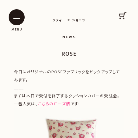
SOPHIE ET CHOCOLAT
カート
ソフィー エ ショコラ
|
|
MENU
NEWS
ROSE
今日はオリジナルのROSEファブリックをピックアップして
みます。
____
まずは本日で受付を終了するクッションカバーの受注会。
一番人気は、
こちらのローズ柄
です!