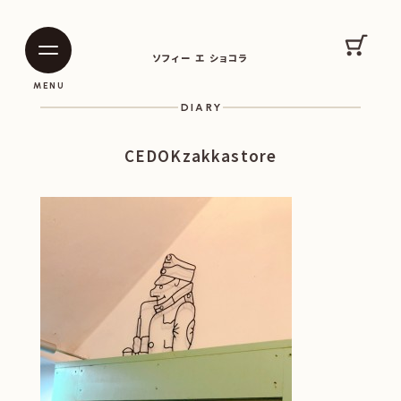
SOPHIE ET CHOCOLAT
カート
ソフィー エ ショコラ
|
|
MENU
DIARY
CEDOKzakkastore