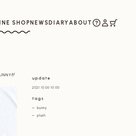
ご購入方法
マイアカウ
カート
お知らせ
日記
私たちについ
INE SHOP
NEWS
DIARY
ABOUT
ラインショップ
UNNYが
update
2021.10.06 10:00
tags
bunny
plush