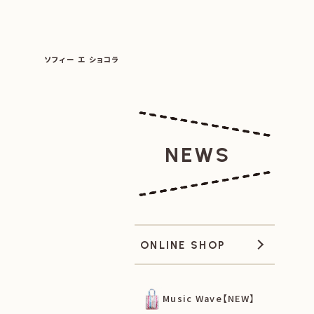
SOPHIE ET CHOCOLAT
ソフィー エ ショコラ
|
|
NEWS
ONLINE SHOP
Music Wave【NEW】