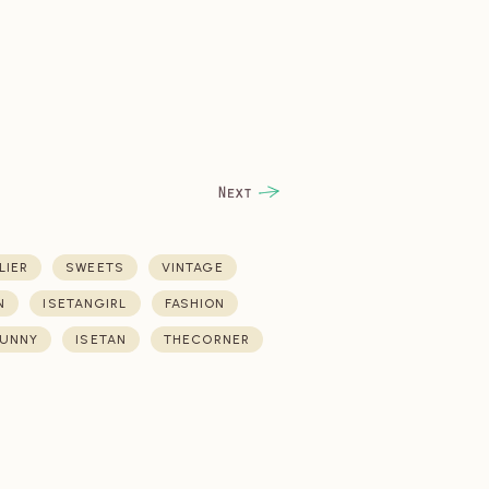
LIER
SWEETS
VINTAGE
N
ISETANGIRL
FASHION
UNNY
ISETAN
THECORNER