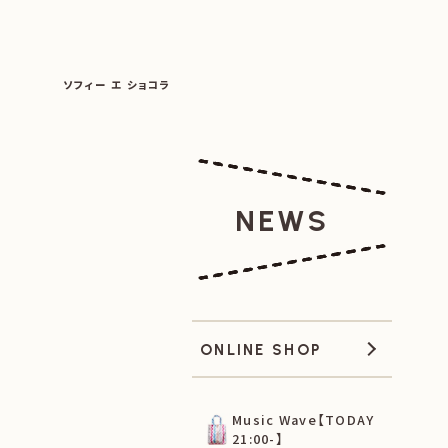
SOPHIE ET CHOCOLAT
ソフィー エ ショコラ
|
|
NEWS
ONLINE SHOP
Music Wave【TODAY
21:00-】