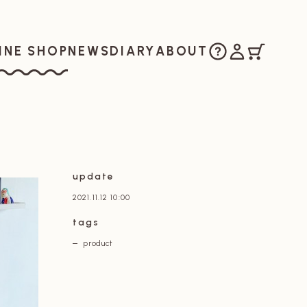
ご購入方法
マイアカウ
カート
お知らせ
日記
私たちについ
INE SHOP
NEWS
DIARY
ABOUT
ラインショップ
update
2021.11.12 10:00
tags
product