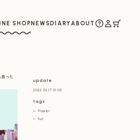
ご購入方法
マイアカウ
カート
お知らせ
日記
私たちについ
INE SHOP
NEWS
DIARY
ABOUT
ラインショップ
ち寄った
update
2022.03.17 10:05
tags
flower
fun