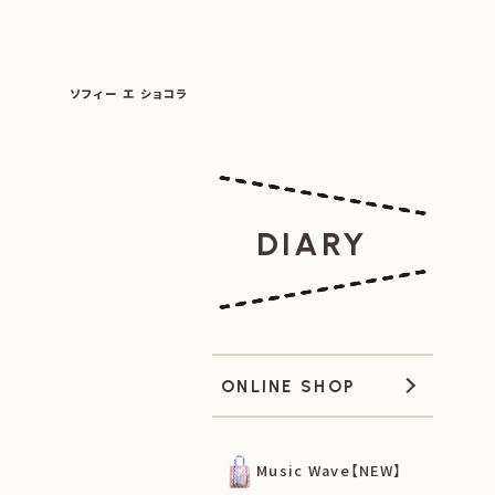
SOPHIE ET CHOCOLAT
ソフィー エ ショコラ
|
|
DIARY
ONLINE SHOP
Music Wave【NEW】