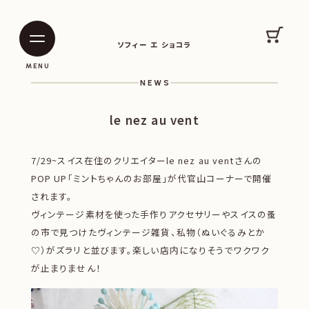
SOPHIE ET CHOCOLAT
カート
ソフィー エ ショコラ
|
|
MENU
NEWS
le nez au vent
7/29~スイス在住のクリエイターle nez au ventさんの
POP UP「ミントちゃんのお部屋」が代官山コーナーで開催
されます。
ヴィンテージ素材を使った手作りアクセサリーやスイスの蚤
の市で見つけたヴィンテージ雑貨、私物（ぬいぐるみとか
♡）がズラリと並びます。楽しい店内になりそうでワクワク
が止まりません！