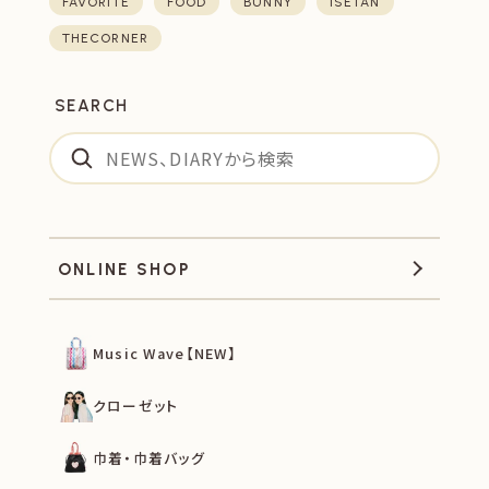
FAVORITE
FOOD
BUNNY
ISETAN
THECORNER
SEARCH
ONLINE SHOP
Music Wave【NEW】
クローゼット
巾着・巾着バッグ