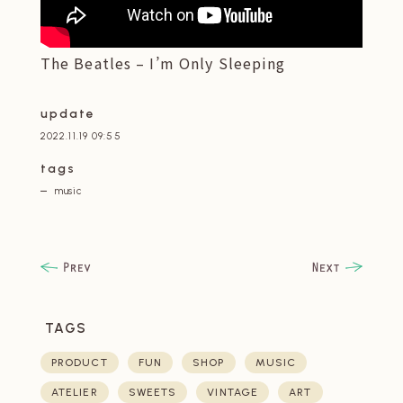
The Beatles – I’m Only Sleeping
update
2022.11.19 09:55
tags
music
TAGS
PRODUCT
FUN
SHOP
MUSIC
ATELIER
SWEETS
VINTAGE
ART