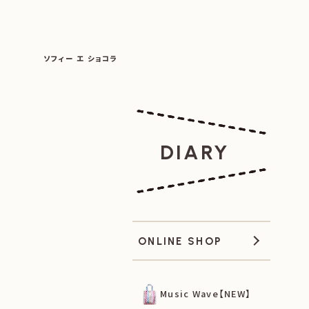
SOPHIE ET CHOCOLAT
ソフィー エ ショコラ
|
|
DIARY
ONLINE SHOP
Music Wave【NEW】