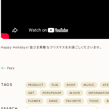
Happy Holidays! 皆さま素敵なクリスマスをお過ごしくださいませ。
TAGS
PRODUCT
FUN
SHOP
MUSIC
ATE
ART
POPUPSHOP
MOVIE
INFORMATIO
FLOWER
XMAS
FAVORITE
FOOD
B
SEARCH