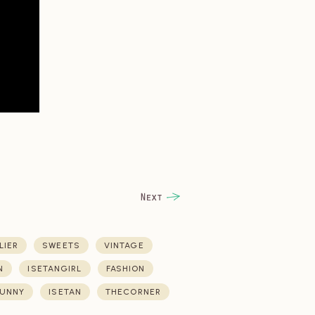
LIER
SWEETS
VINTAGE
N
ISETANGIRL
FASHION
UNNY
ISETAN
THECORNER