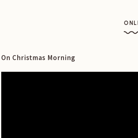
ONL
オン
On Christmas Morning