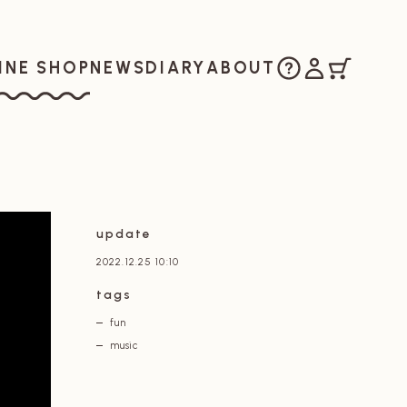
ご購入方法
マイアカウ
カート
お知らせ
日記
私たちについ
INE SHOP
NEWS
DIARY
ABOUT
ラインショップ
update
2022.12.25 10:10
tags
fun
music