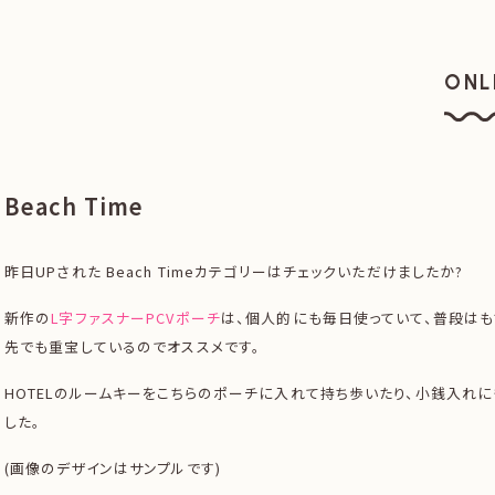
ONL
オン
Beach Time
昨日UPされた Beach Timeカテゴリーはチェックいただけましたか?
新作の
L字ファスナーPCVポーチ
は、個人的にも毎日使っていて、普段はも
先でも重宝しているのでオススメです。
HOTELのルームキーをこちらのポーチに入れて持ち歩いたり、小銭入れ
した。
(画像のデザインはサンプルです)