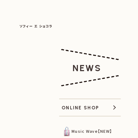
SOPHIE ET CHOCOLAT
ソフィー エ ショコラ
|
|
NEWS
ONLINE SHOP
Music Wave【NEW】