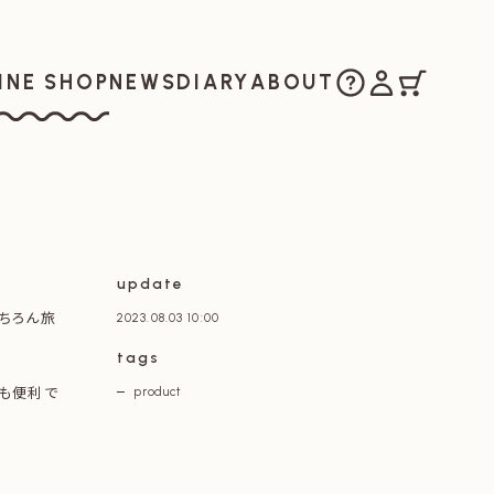
ご購入方法
マイアカウ
カート
お知らせ
日記
私たちについ
INE SHOP
NEWS
DIARY
ABOUT
ラインショップ
update
ちろん旅
2023.08.03 10:00
tags
にも便利で
product