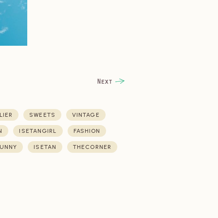
LIER
SWEETS
VINTAGE
N
ISETANGIRL
FASHION
UNNY
ISETAN
THECORNER