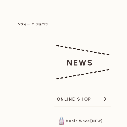
SOPHIE ET CHOCOLAT
ソフィー エ ショコラ
|
|
NEWS
ONLINE SHOP
Music Wave【NEW】