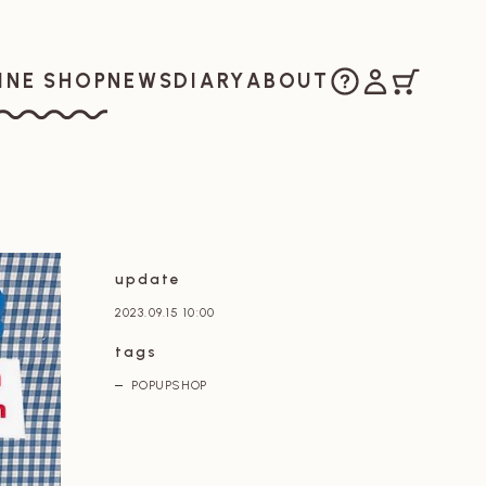
ご購入方法
マイアカウ
カート
お知らせ
日記
私たちについ
INE SHOP
NEWS
DIARY
ABOUT
ラインショップ
update
2023.09.15 10:00
tags
POPUPSHOP