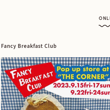
ONL
オン
Fancy Breakfast Club