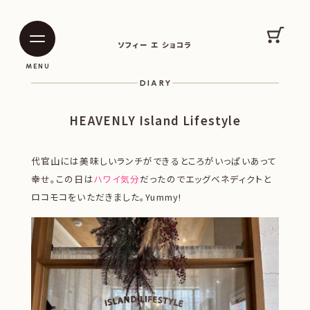
SOPHIE ET CHOCOLAT
カート
ソフィー エ ショコラ
|
|
MENU
DIARY
HEAVENLY Island Lifestyle
代官山には美味しいランチができるところがいっぱいあって
幸せ。この日は
ハワイ気分
だったのでエッグベネディクトと
ロコモコをいただきました。Yummy!