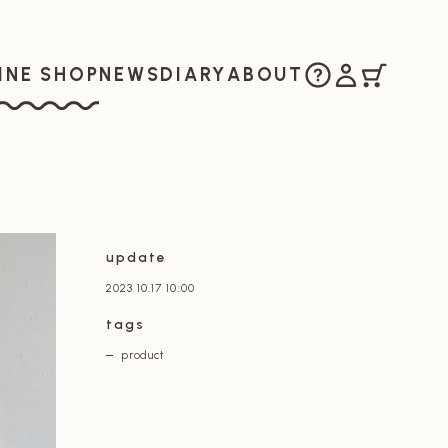
ご購入方法
マイアカウ
カート
お知らせ
日記
私たちについ
INE SHOP
NEWS
DIARY
ABOUT
ラインショップ
update
2023.10.17 10:00
tags
product