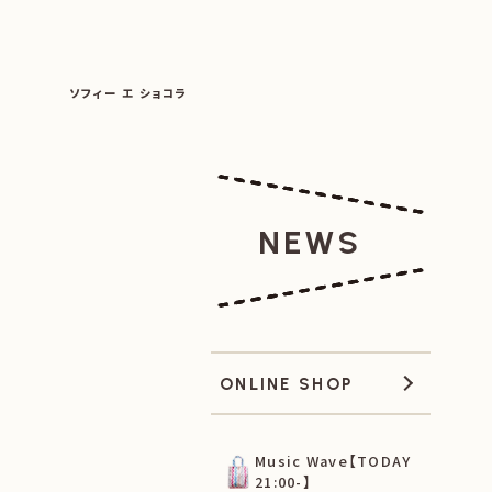
SOPHIE ET CHOCOLAT
ソフィー エ ショコラ
|
|
NEWS
ONLINE SHOP
Music Wave【TODAY
21:00-】