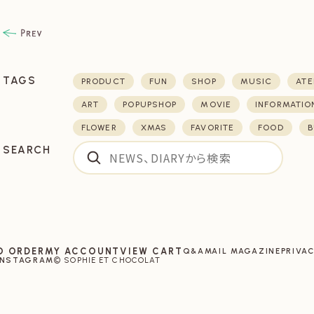
TAGS
PRODUCT
FUN
SHOP
MUSIC
ATE
ART
POPUPSHOP
MOVIE
INFORMATIO
FLOWER
XMAS
FAVORITE
FOOD
B
SEARCH
O ORDER
MY ACCOUNT
VIEW CART
Q&A
MAIL MAGAZINE
PRIVAC
INSTAGRAM
© SOPHIE ET CHOCOLAT