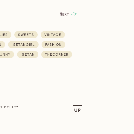
LIER
SWEETS
VINTAGE
N
ISETANGIRL
FASHION
UNNY
ISETAN
THECORNER
Y POLICY
UP