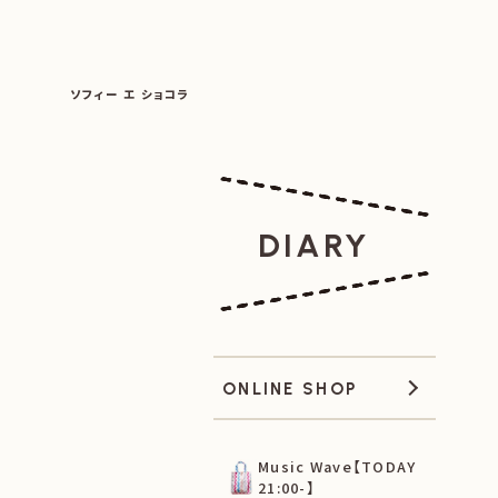
SOPHIE ET CHOCOLAT
ソフィー エ ショコラ
|
|
DIARY
ONLINE SHOP
Music Wave【TODAY
21:00-】