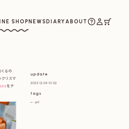
ご購入方法
マイアカウ
カート
お知らせ
日記
私たちについ
INE SHOP
NEWS
DIARY
ABOUT
ラインショップ
めくるの
update
のクリスマ
2023.12.04 10:02
sns
をチ
tags
art