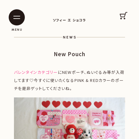
SOPHIE ET CHOCOLAT
カート
ソフィー エ ショコラ
|
|
MENU
NEWS
New Pouch
バレンタインカテゴリー
にNEWポーチ、ぬいぐるみ等が入荷
してます♡今すぐに使いたくなるPINK & REDカラーのポー
チを是非ゲットしてくださいね。