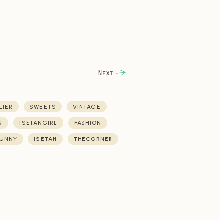
LIER
SWEETS
VINTAGE
N
ISETANGIRL
FASHION
UNNY
ISETAN
THECORNER