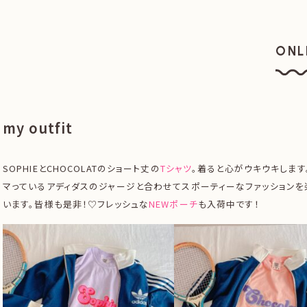
ONL
オン
my outfit
SOPHIEとCHOCOLATのショート丈の
Tシャツ
。着ると心がウキウキします
マっているアディダスのジャージと合わせてスポーティーなファッションを
います。皆様も是非！♡フレッシュな
NEWポーチ
も入荷中です！