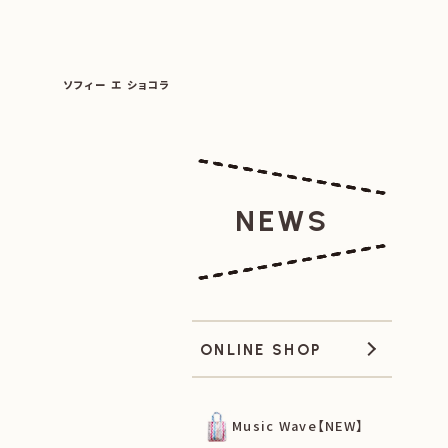
SOPHIE ET CHOCOLAT
ソフィー エ ショコラ
|
|
NEWS
ONLINE SHOP
Music Wave【NEW】