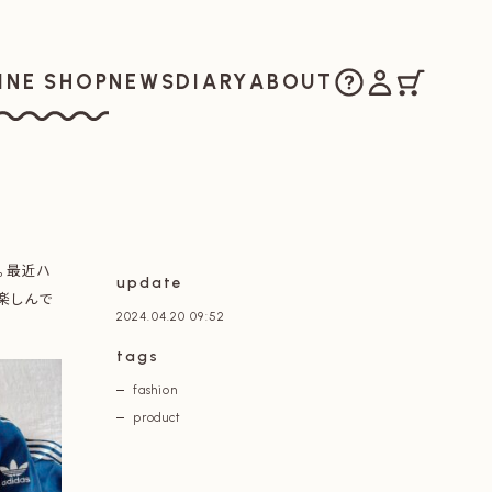
ご購入方法
マイアカウ
カート
お知らせ
日記
私たちについ
INE SHOP
NEWS
DIARY
ABOUT
ラインショップ
。最近ハ
update
楽しんで
2024.04.20 09:52
tags
fashion
product