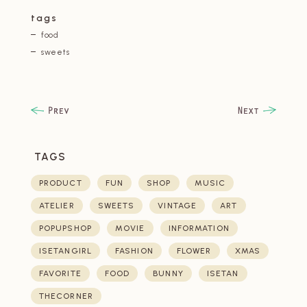
tags
food
sweets
TAGS
PRODUCT
FUN
SHOP
MUSIC
ATELIER
SWEETS
VINTAGE
ART
POPUPSHOP
MOVIE
INFORMATION
ISETANGIRL
FASHION
FLOWER
XMAS
FAVORITE
FOOD
BUNNY
ISETAN
THECORNER