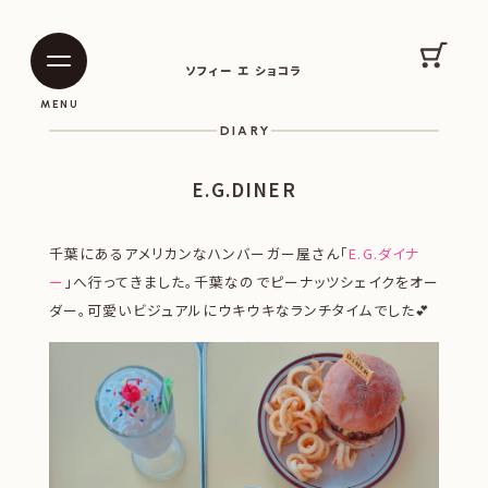
SOPHIE ET CHOCOLAT
カート
ソフィー エ ショコラ
|
|
MENU
DIARY
E.G.DINER
千葉にあるアメリカンなハンバーガー屋さん「
E.G.ダイナ
ー
」へ行ってきました。千葉なのでピーナッツシェイクをオー
ダー。可愛いビジュアルにウキウキなランチタイムでした💕