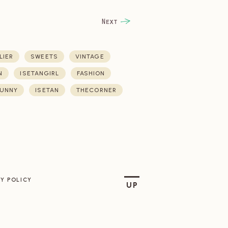
LIER
SWEETS
VINTAGE
N
ISETANGIRL
FASHION
UNNY
ISETAN
THECORNER
Y POLICY
UP