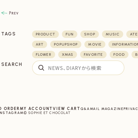
TAGS
PRODUCT
FUN
SHOP
MUSIC
ATE
ART
POPUPSHOP
MOVIE
INFORMATIO
FLOWER
XMAS
FAVORITE
FOOD
B
SEARCH
O ORDER
MY ACCOUNT
VIEW CART
Q&A
MAIL MAGAZINE
PRIVAC
INSTAGRAM
© SOPHIE ET CHOCOLAT