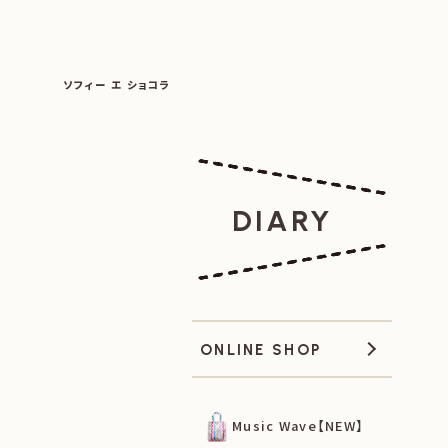
SOPHIE ET CHOCOLAT
ソフィー エ ショコラ
|
|
DIARY
ONLINE SHOP
Music Wave【NEW】