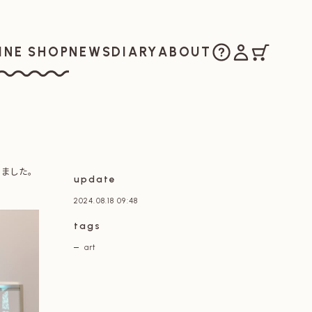
ご購入方法
マイアカウ
カート
お知らせ
日記
私たちについ
INE SHOP
NEWS
DIARY
ABOUT
ラインショップ
ました。
update
2024.08.18 09:48
tags
art