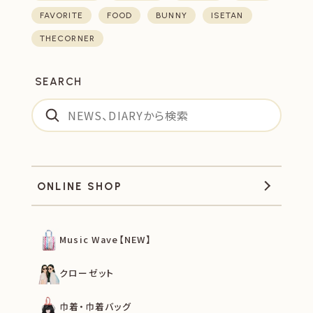
FAVORITE
FOOD
BUNNY
ISETAN
THECORNER
SEARCH
ONLINE SHOP
Music Wave【NEW】
クローゼット
巾着・巾着バッグ