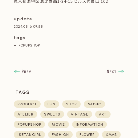
東京都渋谷区恵比寿西1-34-15 ヒルズ代官山 102
update
2024.08.16 09:58
tags
POPUPSHOP
TAGS
PRODUCT
FUN
SHOP
MUSIC
ATELIER
SWEETS
VINTAGE
ART
POPUPSHOP
MOVIE
INFORMATION
ISETANGIRL
FASHION
FLOWER
XMAS