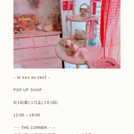
– le nez au vent –
POP UP SHOP
8/16(金) 17(土) 18 (日)
12:00 – 18:00
—– THE CORNER —–