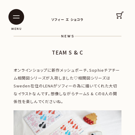
SOPHIE ET CHOCOLAT
カート
ソフィー エ ショコラ
|
|
MENU
NEWS
TEAM S & C
オンラインショップに新作メッシュポーチ、Sophieチアチー
ム相関図シリーズが入荷しました♡相関図シリーズは
Sweden在住のLENAがソフィーの為に描いてくれた大切
なイラストなんです。想像しながらチームS & Cの8人の関
係性を楽しんでくださいね。