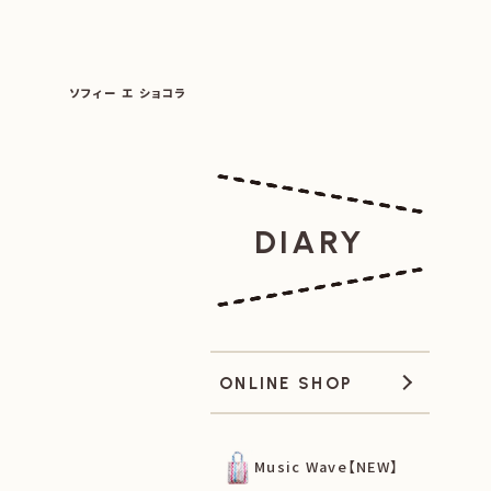
SOPHIE ET CHOCOLAT
ソフィー エ ショコラ
|
|
DIARY
ONLINE SHOP
Music Wave【NEW】