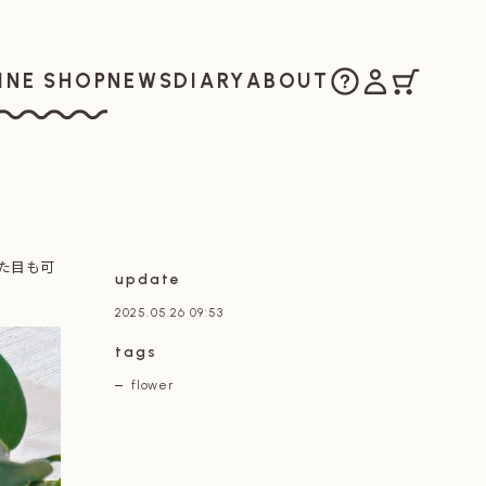
ご購入方法
マイアカウ
カート
お知らせ
日記
私たちについ
INE SHOP
NEWS
DIARY
ABOUT
ラインショップ
た目も可
update
2025.05.26 09:53
tags
flower