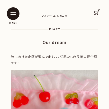
SOPHIE ET CHOCOLAT
カート
ソフィー エ ショコラ
|
|
MENU
DIARY
Our dream
秋に向けた企画が進んでます、、、♡私たちの長年の夢企画
です！