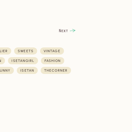
LIER
SWEETS
VINTAGE
N
ISETANGIRL
FASHION
UNNY
ISETAN
THECORNER