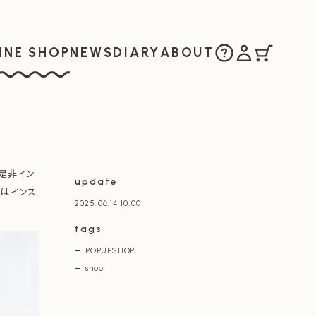
ご購入方法
マイアカウ
カート
お知らせ
日記
私たちについ
INE SHOP
NEWS
DIARY
ABOUT
ラインショップ
是非イン
update
細はインス
2025.06.14 10:00
tags
POPUPSHOP
shop