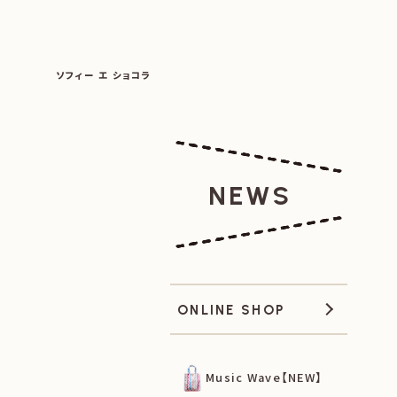
SOPHIE ET CHOCOLAT
ソフィー エ ショコラ
|
|
NEWS
ONLINE SHOP
Music Wave【NEW】