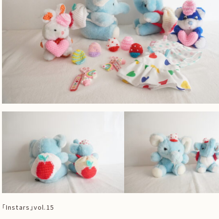
「Instars」vol.15