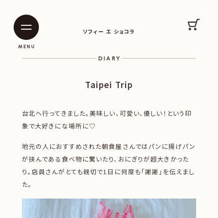
SOPHIE ET CHOCOLAT
カート
ソフィー エ ショコラ
|
|
MENU
DIARY
Taipei Trip
台北へ行ってきました。美味しい、可愛い、優しい！という印
象で大好きにな場所に♡
地元の人におすすめされた朝食屋さんではパンに揚げパン
が挟んである食べ物に驚いたり、おにぎりが超大きかった
り。店員さんがとても親切で1日に何度も「謝謝」を伝えまし
た。