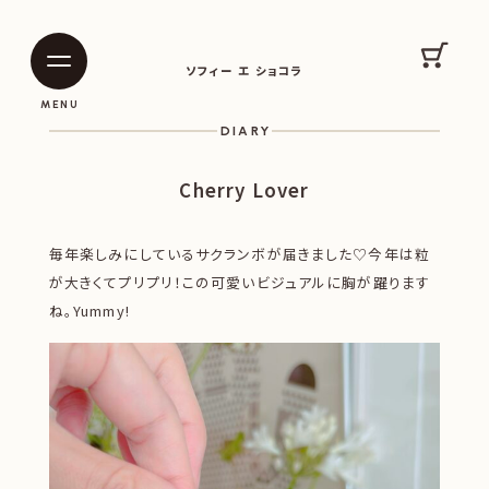
SOPHIE ET CHOCOLAT
カート
ソフィー エ ショコラ
|
|
MENU
DIARY
Cherry Lover
毎年楽しみにしているサクランボが届きました♡今年は粒
が大きくてプリプリ！この可愛いビジュアルに胸が躍ります
ね。Yummy!