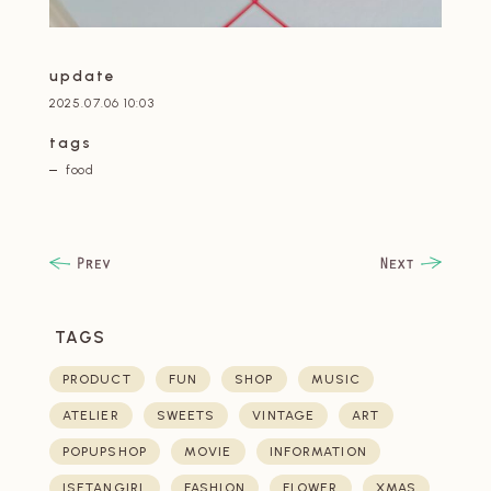
update
2025.07.06 10:03
tags
food
TAGS
PRODUCT
FUN
SHOP
MUSIC
ATELIER
SWEETS
VINTAGE
ART
POPUPSHOP
MOVIE
INFORMATION
ISETANGIRL
FASHION
FLOWER
XMAS