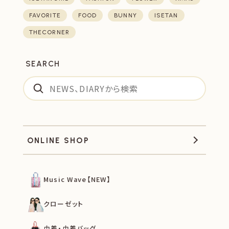
FAVORITE
FOOD
BUNNY
ISETAN
THECORNER
SEARCH
ONLINE SHOP
Music Wave【NEW】
クローゼット
巾着・巾着バッグ