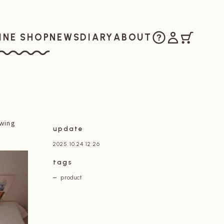
ご購入方法
マイアカウ
カート
お知らせ
日記
私たちについ
INE SHOP
NEWS
DIARY
ABOUT
ラインショップ
ing
update
2025.10.24 12:26
tags
product