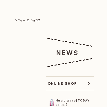
SOPHIE ET CHOCOLAT
ソフィー エ ショコラ
|
|
NEWS
ONLINE SHOP
Music Wave【TODAY
21:00-】