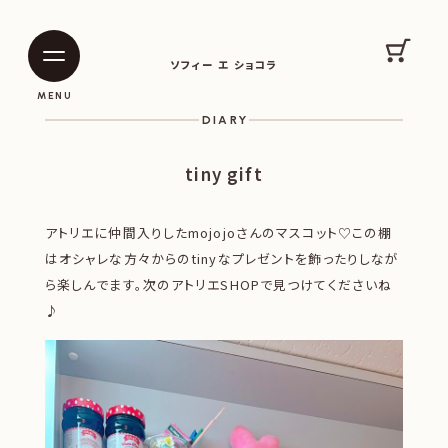
SOPHIE ET CHOCOLAT
カート
ソフィー エ ショコラ
|
|
MENU
DIARY
tiny gift
アトリエに仲間入りしたmojojoさんのマスコット♡この棚
はオシャレな方々からのtinyなプレゼントを飾ったりしなが
ら楽しんでます。次のアトリエSHOPで見つけてくださいね
♪