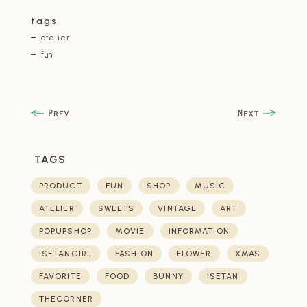
tags
atelier
fun
TAGS
PRODUCT
FUN
SHOP
MUSIC
ATELIER
SWEETS
VINTAGE
ART
POPUPSHOP
MOVIE
INFORMATION
ISETANGIRL
FASHION
FLOWER
XMAS
FAVORITE
FOOD
BUNNY
ISETAN
THECORNER