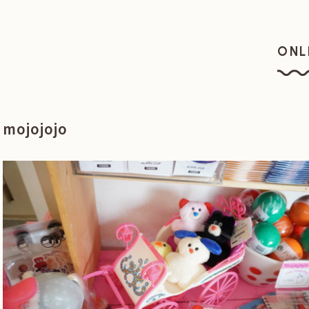
ONL
オン
mojojojo