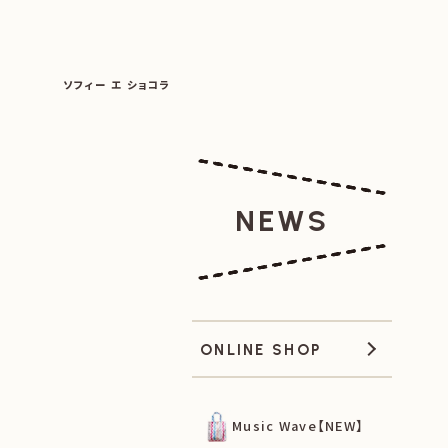
SOPHIE ET CHOCOLAT
ソフィー エ ショコラ
|
|
NEWS
ONLINE SHOP
Music Wave【NEW】