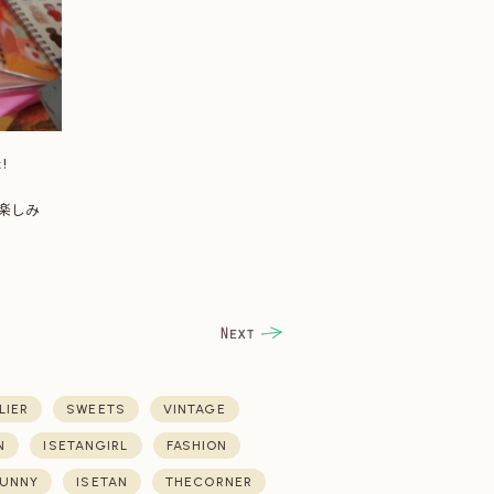
!
楽しみ
LIER
SWEETS
VINTAGE
N
ISETANGIRL
FASHION
UNNY
ISETAN
THECORNER