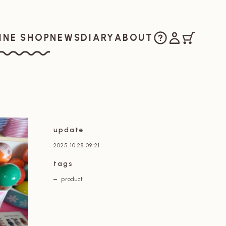
ご購入方法
マイアカウ
カート
お知らせ
日記
私たちについ
INE SHOP
NEWS
DIARY
ABOUT
ラインショップ
update
2025.10.28 09:21
tags
product