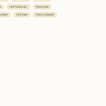
N
ISETANGIRL
FASHION
UNNY
ISETAN
THECORNER