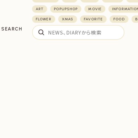
ART
POPUPSHOP
MOVIE
INFORMATIO
FLOWER
XMAS
FAVORITE
FOOD
B
SEARCH