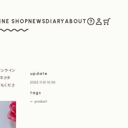
ご購入方法
マイアカウ
カート
お知らせ
日記
私たちについ
INE SHOP
NEWS
DIARY
ABOUT
ラインショップ
がオンライン
update
ネクタ
2025.11.01 10:00
待ちくださ
tags
product