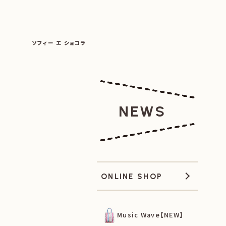
SOPHIE ET CHOCOLAT
ソフィー エ ショコラ
|
|
NEWS
ONLINE SHOP
Music Wave【NEW】