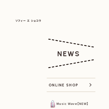
SOPHIE ET CHOCOLAT
ソフィー エ ショコラ
|
|
NEWS
ONLINE SHOP
Music Wave【NEW】