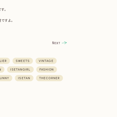
す。
ですよ。
LIER
SWEETS
VINTAGE
N
ISETANGIRL
FASHION
UNNY
ISETAN
THECORNER