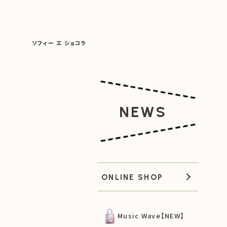
SOPHIE ET CHOCOLAT
ソフィー エ ショコラ
|
|
NEWS
ONLINE SHOP
Music Wave【NEW】