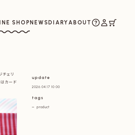
ご購入方法
マイアカウ
カート
お知らせ
日記
私たちについ
INE SHOP
NEWS
DIARY
ABOUT
ラインショップ
ジチェリ
update
チはカード
2026.04.17 10:00
tags
product