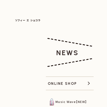
SOPHIE ET CHOCOLAT
ソフィー エ ショコラ
|
|
NEWS
ONLINE SHOP
Music Wave【NEW】