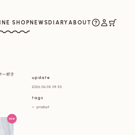
ご購入方法
マイアカウ
カート
お知らせ
日記
私たちについ
INE SHOP
NEWS
DIARY
ABOUT
ラインショップ
カラー好き
update
2026.06.05 09:53
tags
product