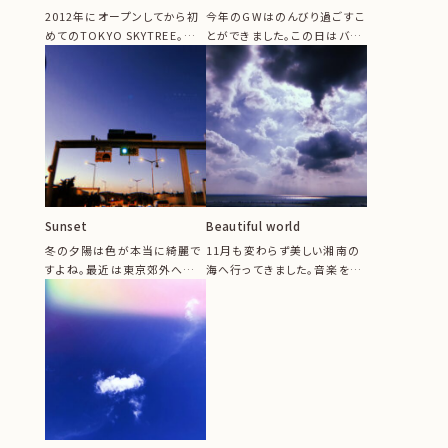
2012年にオープンしてから初
今年のGWはのんびり過ごすこ
めてのTOKYO SKYTREE。地
とができました。この日はバラ
上450mの『東京スカイ...
を見に日比谷公園へ。空とロ
ーズがあ...
Sunset
Beautiful world
冬の夕陽は色が本当に綺麗で
11月も変わらず美しい湘南の
すよね。最近は東京郊外へ出
海へ行ってきました。音楽を聴
かけることが多く、帰りに美し
きながら本を片手に時々空を
すぎるサン...
じーっと...