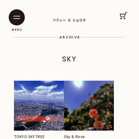
SOPHIE ET CHOCOLAT
カート
ソフィー エ ショコラ
|
|
MENU
ARCHIVE
SKY
TOKYO SKYTREE
Sky & Rose