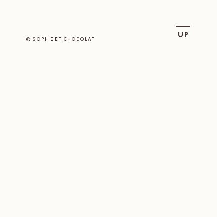
SOPHIE ET CHOCOLAT
UP
© SOPHIE ET CHOCOLAT