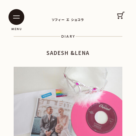
SOPHIE ET CHOCOLAT
カート
ソフィー エ ショコラ
|
|
MENU
DIARY
SADESH &LENA