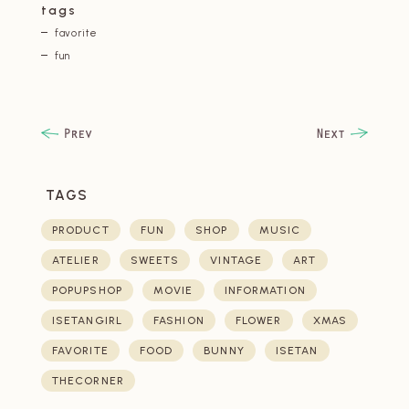
tags
favorite
fun
TAGS
PRODUCT
FUN
SHOP
MUSIC
ATELIER
SWEETS
VINTAGE
ART
POPUPSHOP
MOVIE
INFORMATION
ISETANGIRL
FASHION
FLOWER
XMAS
FAVORITE
FOOD
BUNNY
ISETAN
THECORNER