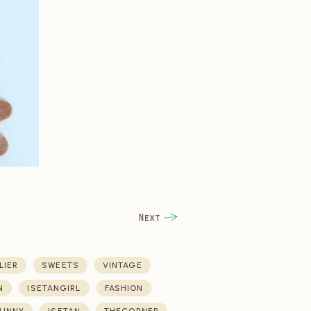
LIER
SWEETS
VINTAGE
N
ISETANGIRL
FASHION