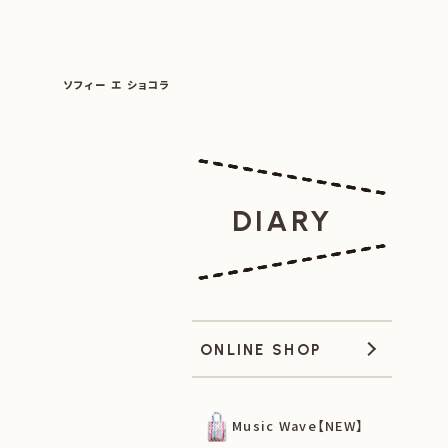
SOPHIE ET CHOCOLAT
ソフィー エ ショコラ
|
|
DIARY
ONLINE SHOP
Music Wave【NEW】