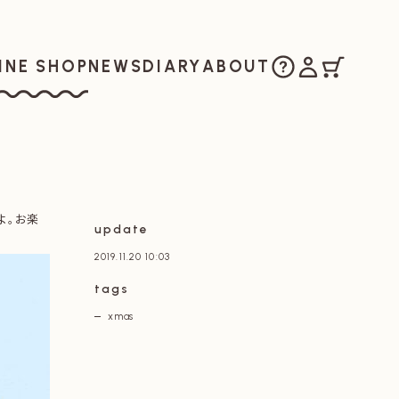
ご購入方法
マイアカウ
カート
お知らせ
日記
私たちについ
INE SHOP
NEWS
DIARY
ABOUT
ラインショップ
よ。お楽
update
2019.11.20 10:03
tags
xmas