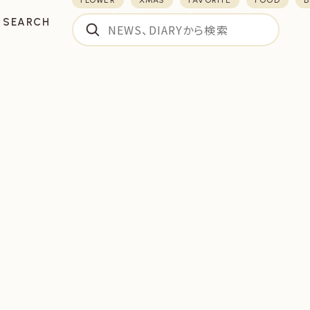
FLOWER
XMAS
FAVORITE
FOOD
B
SEARCH