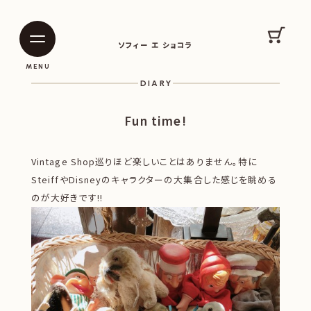
SOPHIE ET CHOCOLAT
カート
ソフィー エ ショコラ
|
|
MENU
DIARY
Fun time!
Vintage Shop巡りほど楽しいことはありません。特に
SteiffやDisneyのキャラクターの大集合した感じを眺める
のが大好きです!!